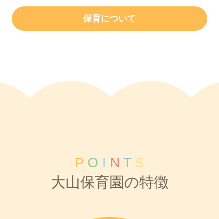
保育について
P
O
I
N
T
S
大山保育園の特徴