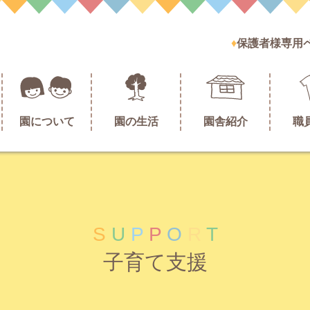
保護者様専用
園について
園の生活
園舎紹介
職
S
U
P
P
O
R
T
子育て支援