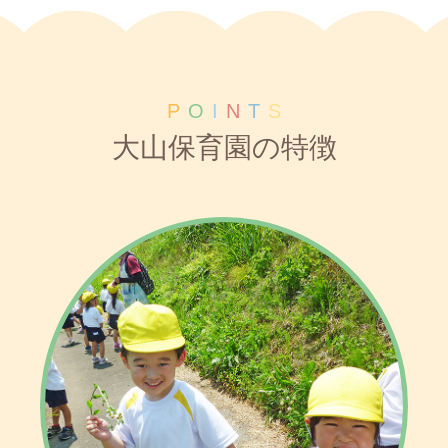
P
O
I
N
T
S
大山保育園の特徴