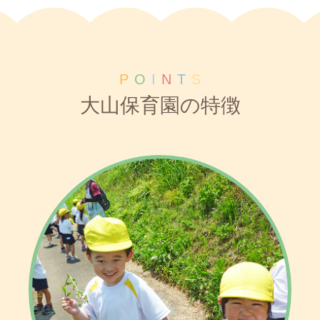
P
O
I
N
T
S
大山保育園の特徴