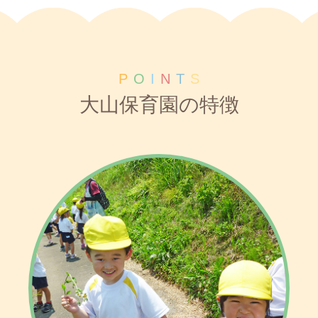
P
O
I
N
T
S
大山保育園の特徴