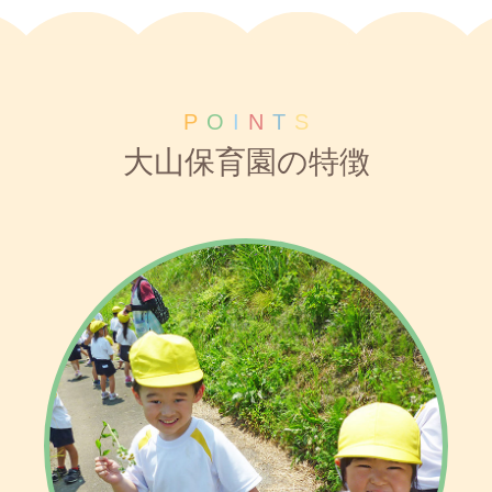
P
O
I
N
T
S
大山保育園の特徴