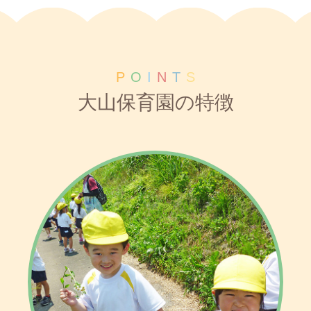
P
O
I
N
T
S
大山保育園の特徴