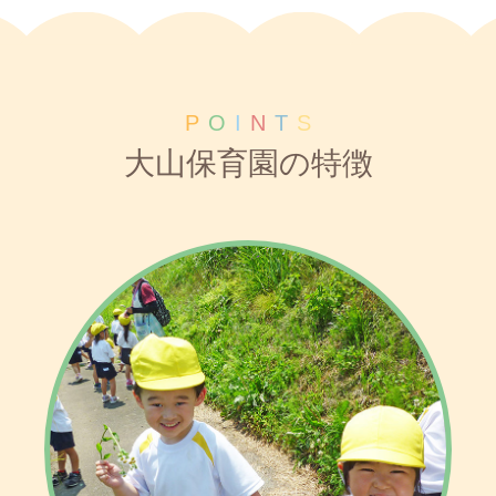
P
O
I
N
T
S
大山保育園の特徴