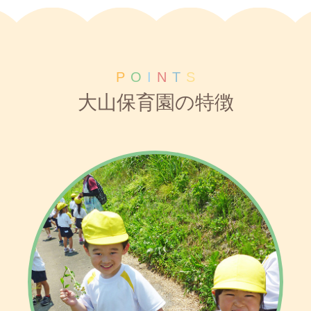
P
O
I
N
T
S
大山保育園の特徴