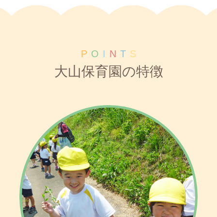
P
O
I
N
T
S
大山保育園の特徴