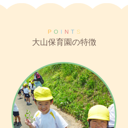
P
O
I
N
T
S
大山保育園の特徴