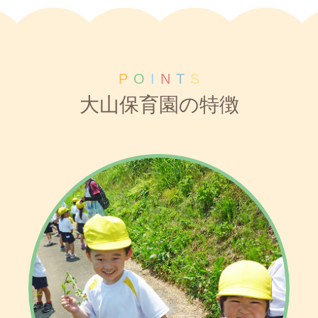
P
O
I
N
T
S
大山保育園の特徴