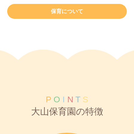
保育について
P
O
I
N
T
S
大山保育園の特徴