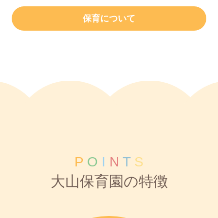
保育について
P
O
I
N
T
S
大山保育園の特徴