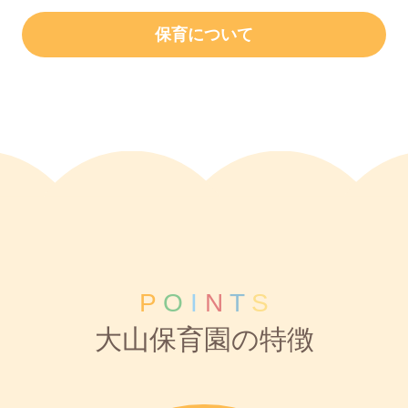
保育について
P
O
I
N
T
S
大山保育園の特徴