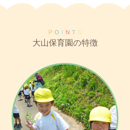
P
O
I
N
T
S
大山保育園の特徴