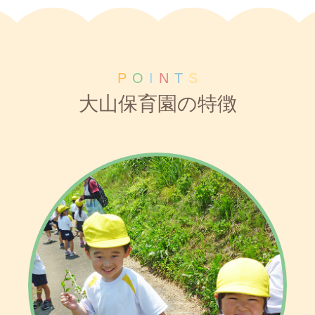
P
O
I
N
T
S
大山保育園の特徴