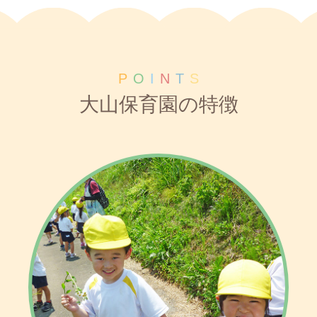
P
O
I
N
T
S
大山保育園の特徴